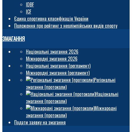
IDBF
ICF
Єдина спортивна класифікація України
Положення про рейтинг з неолімпійських видів спорту
ЗМАГАННЯ
Національні змагання 2026
Міжнародні змагання 2026
Національні змагання (регламент)
Міжнародні змагання (регламент)
Регіональні
змагання (протоколи)
Національні
змагання (протоколи)
Міжнародні
змагання (протоколи)
Подати заявку на змагання