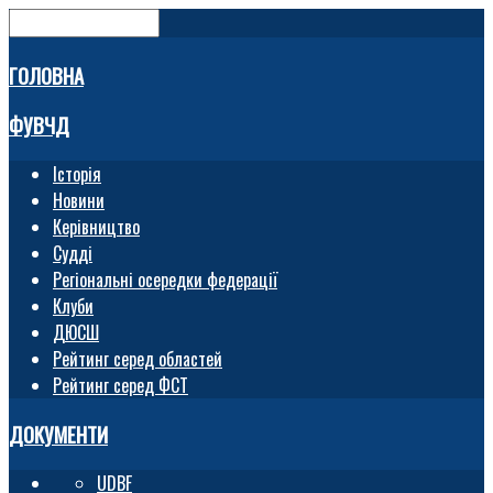
ГОЛОВНА
ФУВЧД
Історія
Новини
Керівництво
Судді
Регіональні осередки федерації
Клуби
ДЮСШ
Рейтинг серед областей
Рейтинг серед ФСТ
ДОКУМЕНТИ
UDBF