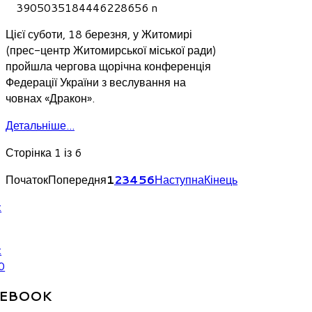
Цієї суботи, 18 березня, у Житомирі
(прес-центр Житомирської міської ради)
пройшла чергова щорічна конференція
Федерації України з веслування на
човнах «Дракон».
Детальніше...
Сторінка 1 із 6
Початок
Попередня
1
2
3
4
5
6
Наступна
Кінець
CEBOOK