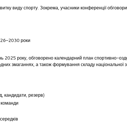
витку виду спорту. Зокрема, учасники конференції обговори
2026–2030 роки
нь 2025 року, обговорено календарний план спортивно-озд
родних змаганнях, а також формування складу національної з
д, кандидати, резерв)
ї команди
осередків