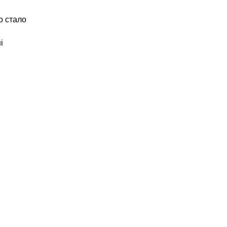
о стало
і