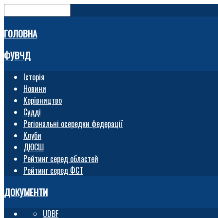
ГОЛОВНА
ФУВЧД
Історія
Новини
Керівництво
Судді
Регіональні осередки федерації
Клуби
ДЮСШ
Рейтинг серед областей
Рейтинг серед ФСТ
ДОКУМЕНТИ
UDBF