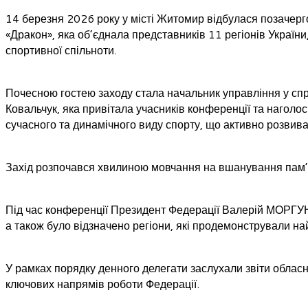
14 березня 2026 року у місті Житомир відбулася позачерг
«Дракон», яка об’єднала представників 11 регіонів України
спортивної спільноти.
Почесною гостею заходу стала начальник управління у спра
Ковальчук, яка привітала учасників конференції та наголо
сучасного та динамічного виду спорту, що активно розвиває
Захід розпочався хвилиною мовчання на вшанування пам’ят
Під час конференції Президент Федерації Валерій МОРГУН 
а також було відзначено регіони, які продемонстрували на
У рамках порядку денного делегати заслухали звіти обласни
ключових напрямів роботи Федерації.