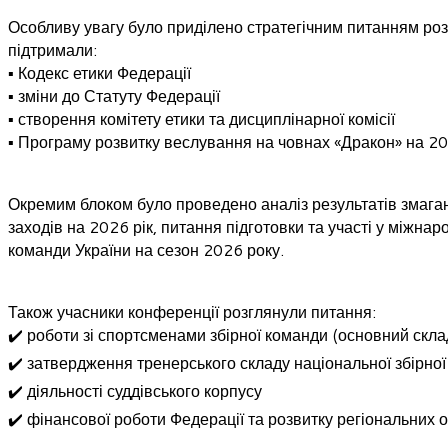
Особливу увагу було приділено стратегічним питанням роз
підтримали:
▪️ Кодекс етики Федерації
▪️ зміни до Статуту Федерації
▪️ створення комітету етики та дисциплінарної комісії
▪️ Програму розвитку веслування на човнах «Дракон» на 
Окремим блоком було проведено аналіз результатів змага
заходів на 2026 рік, питання підготовки та участі у міжна
команди України на сезон 2026 року.
Також учасники конференції розглянули питання:
✔️ роботи зі спортсменами збірної команди (основний скла
✔️ затвердження тренерського складу національної збірно
✔️ діяльності суддівського корпусу
✔️ фінансової роботи Федерації та розвитку регіональних 