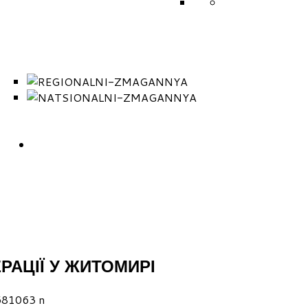
ICF
ПОЛОЖЕННЯ П
ВИДІВ СПОРТУ
НАРОДНІ ЗМАГАННЯ 2026
КАЛЕНДАР
РЕГЛАМЕНТ
РЕГІОНАЛЬНІ ЗМАГА
НАЦІОНАЛЬНІ ЗМАГ
ОДНІ ЗМАГАННЯ (ПРОТОКОЛИ)
ЗМАГАННЯ
ЗБІРНА КОМАНДА
РАЇНИ
КОНТАКТИ
АЦІЇ У ЖИТОМИРІ