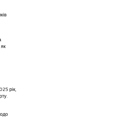
иків
а
 як
025 рік,
рту.
щодо