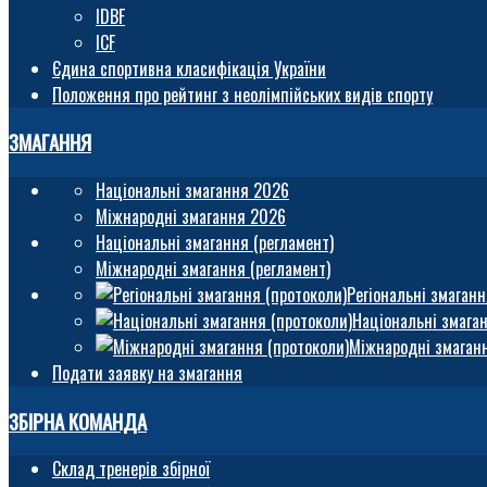
IDBF
ICF
Єдина спортивна класифікація України
Положення про рейтинг з неолімпійських видів спорту
ЗМАГАННЯ
Національні змагання 2026
Міжнародні змагання 2026
Національні змагання (регламент)
Міжнародні змагання (регламент)
Регіональні змаганн
Національні змаган
Міжнародні змаганн
Подати заявку на змагання
ЗБІРНА КОМАНДА
Склад тренерів збірної