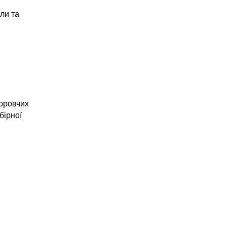
ли та
оровчих
бірної