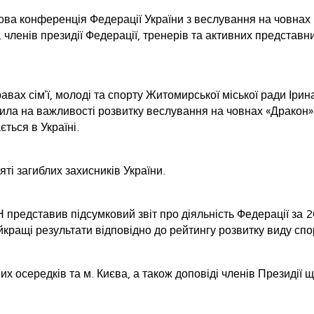
ова конференція Федерації України з веслування на човнах
, членів президії Федерації, тренерів та активних представн
вах сім'ї, молоді та спорту Житомирської міської ради Ірин
сила на важливості розвитку веслування на човнах «Дракон»
ться в Україні.
і загиблих захисників України.
представив підсумковий звіт про діяльність Федерації за 2
йкращі результати відповідно до рейтингу розвитку виду спо
х осередків та м. Києва, а також доповіді членів Президії 