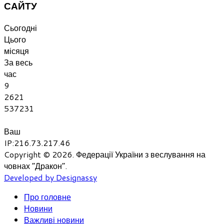
САЙТУ
Сьогодні
Цього
місяця
За весь
час
9
2621
537231
Ваш
IP:216.73.217.46
Copyright © 2026. Федерації України з веслування на
човнах “Дракон”.
Developed by Designassy
Про головне
Новини
Важливі новини