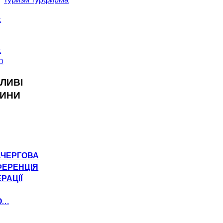
ЛИВІ
ИНИ
АЧЕРГОВА
ФЕРЕНЦІЯ
РАЦІЇ
О…