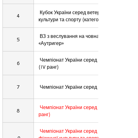
Кубок України серед ветеранів фізичної
4
культури та спорту (категорія мастерс)
ВЗ з веслування на човнах типу
5
«Аутригер»
Чемпіонат України серед юнаків, юніорів
6
(IV ранг)
7
Чемпіонат України серед молоді (IV ранг)
Чемпіонат України серед дорослих (III
8
ранг)
Чемпіонат України серед ветеранів
9
фізичної культури та спорту (категорія