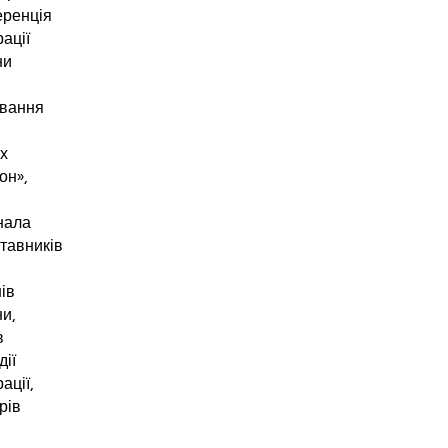
ренція
ації
ни
ування
х
он»,
нала
тавників
нів
ни,
в
дії
ації,
рів