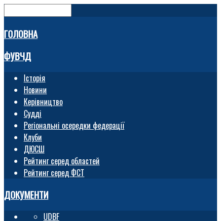
ГОЛОВНА
ФУВЧД
Історія
Новини
Керівництво
Судді
Регіональні осередки федерації
Клуби
ДЮСШ
Рейтинг серед областей
Рейтинг серед ФСТ
ДОКУМЕНТИ
UDBF