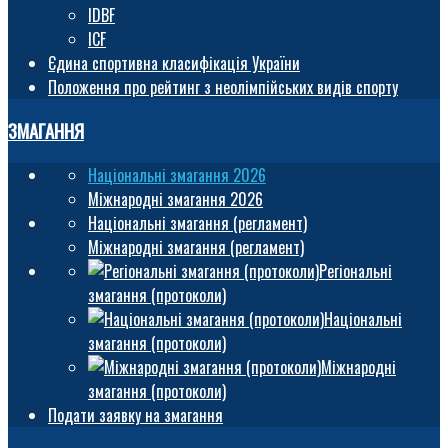
IDBF
ICF
Єдина спортивна класифікація України
Положення про рейтинг з неолімпійських видів спорту
ЗМАГАННЯ
Національні змагання 2026
Міжнародні змагання 2026
Національні змагання (регламент)
Міжнародні змагання (регламент)
Регіональні
змагання (протоколи)
Національні
змагання (протоколи)
Міжнародні
змагання (протоколи)
Подати заявку на змагання