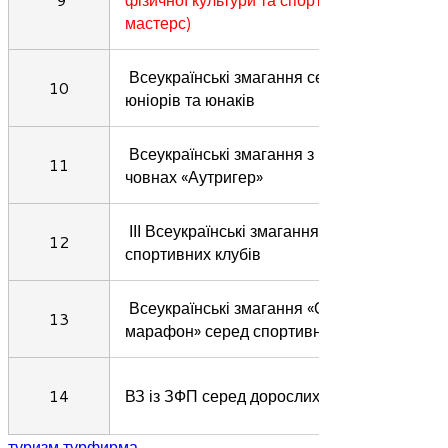
мастерс)
Всеукраїнські змагання серед молоді,
10
юніорів та юнаків
Всеукраїнські змагання з веслування на
11
човнах «Аутригер»
ІІІ Всеукраїнські змагання серед
12
спортивних клубів
Всеукраїнські змагання «Осінній
13
марафон» серед спортивних клубів
14
ВЗ із ЗФП серед дорослих (командний)
туризм турфирма