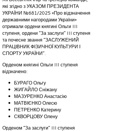
які згідно з УКАЗОМ ПРЕЗИДЕНТА
УКРАЇНИ №681/2025 «Про відзначення
державними нагородами України»
отримали ордени княгині Ольги III
ступеня, ордени “За заслуги” III ступеня
та почесне звання “ЗАСЛУЖЕНИЙ
ПРАЦІВНИК ФІЗИЧНОЇ КУЛЬТУРИ І
СПОРТУ УКРАЇНИ”.
Орденом княгині Ольги III ступеня
відзначено:
БУРАГО Ольгу
ЖИГАЙЛО Сніжану
МАЗУРЕНКО Анастасію
МАТВІЄНКО Олесю
ПЕТРЕНКО Катерину
СКВОРЦОВУ Олену
Орденом “За заслуги” III ступеня