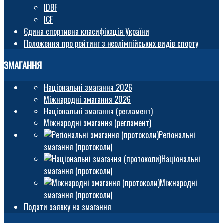
IDBF
ICF
Єдина спортивна класифікація України
Положення про рейтинг з неолімпійських видів спорту
ЗМАГАННЯ
Національні змагання 2026
Міжнародні змагання 2026
Національні змагання (регламент)
Міжнародні змагання (регламент)
Регіональні
змагання (протоколи)
Національні
змагання (протоколи)
Міжнародні
змагання (протоколи)
Подати заявку на змагання