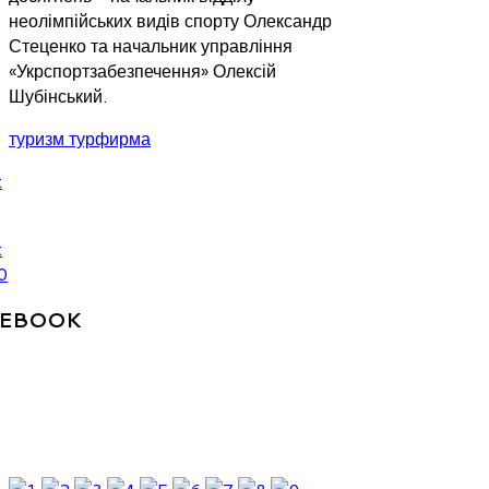
неолімпійських видів спорту Олександр
Стеценко та начальник управління
«Укрспортзабезпечення» Олексій
Шубінський.
туризм турфирма
CEBOOK
ОСТАННІ ФОТО