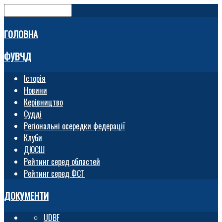
ГОЛОВНА
ФУВЧД
Історія
Новини
Керівництво
Судді
Регіональні осередки федерації
Клуби
ДЮСШ
Рейтинг серед областей
Рейтинг серед ФСТ
ДОКУМЕНТИ
UDBF