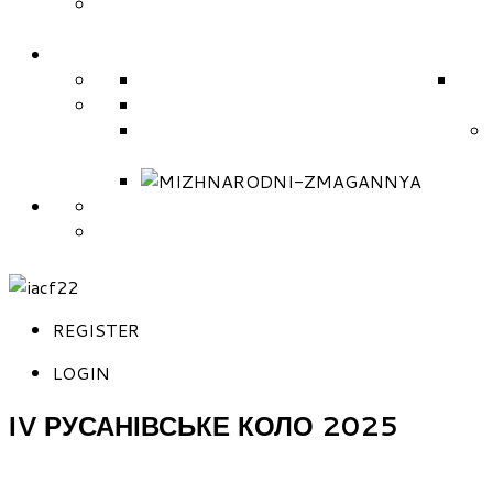
РЕГІОНАЛЬНІ ОСЕРЕДКИ ФЕДЕРАЦІЇ
ЗМАГАННЯ
НАЦІОНАЛЬНІ ЗМАГАННЯ 2026
МІЖ
НАЦІОНАЛЬНІ ЗМАГАННЯ (РЕГЛАМЕНТ)
МІЖНАРОДНІ ЗМАГАННЯ (РЕГЛАМЕНТ)
МІЖНАР
СКЛАД ТРЕНЕРІВ ЗБІРНОЇ
СКЛАД НАЦІОНАЛЬНОЇ ЗБІРНОЇ КОМАНДИ УК
REGISTER
LOGIN
ІV РУСАНІВСЬКЕ КОЛО 2025