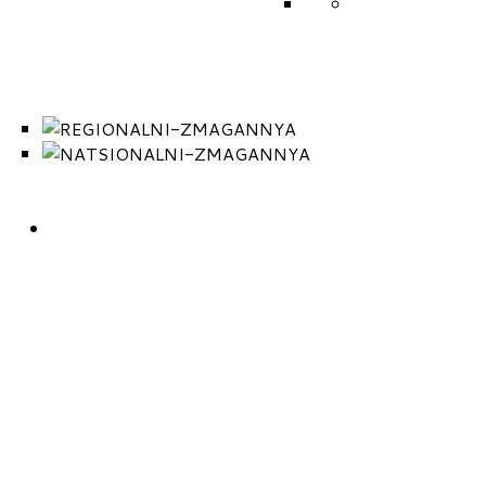
ICF
ПОЛОЖЕННЯ П
ВИДІВ СПОРТУ
НАРОДНІ ЗМАГАННЯ 2026
КАЛЕНДАР
РЕГЛАМЕНТ
РЕГІОНАЛЬНІ ЗМАГА
НАЦІОНАЛЬНІ ЗМАГ
ОДНІ ЗМАГАННЯ (ПРОТОКОЛИ)
ЗМАГАННЯ
ЗБІРНА КОМАНДА
РАЇНИ
КОНТАКТИ