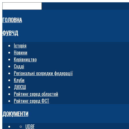
ГОЛОВНА
ФУВЧД
Історія
Новини
Керівництво
Судді
Регіональні осередки федерації
Клуби
ДЮСШ
Рейтинг серед областей
Рейтинг серед ФСТ
ДОКУМЕНТИ
UDBF