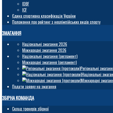
IDBF
ICF
Єдина спортивна класифікація України
Положення про рейтинг з неолімпійських видів спорту
ЗМАГАННЯ
Національні змагання 2026
Міжнародні змагання 2026
Національні змагання (регламент)
Міжнародні змагання (регламент)
Регіональні змаганн
Національні змаган
Міжнародні змаганн
Подати заявку на змагання
ЗБІРНА КОМАНДА
Склад тренерів збірної